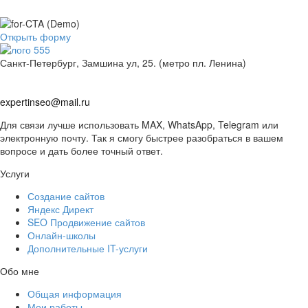
Заполните мини-форму и получите расчет за 5 минут
Открыть форму
Санкт-Петербург, Замшина ул, 25. (метро пл. Ленина)
+
7
(
9
1
1
)
2
5
3
5
3
-
7
9
+
7
(
9
1
1
)
2
5
3
5
3
-
7
9
expertinseo@mail.ru
Для связи лучше использовать MAX, WhatsApp, Telegram или
электронную почту. Так я смогу быстрее разобраться в вашем
вопросе и дать более точный ответ.
Услуги
Создание сайтов
Яндекс Директ
SEO Продвижение сайтов
Онлайн-школы
Дополнительные IT-услуги
Обо мне
Общая информация
Мои работы