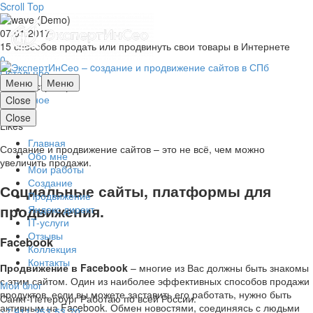
Scroll Top
07.01.2017
15 способов продать или продвинуть свои товары в Интернете
0
Остальное
Меню
Меню
Администратор
Остальное
Close
0
Close
Likes
Главная
Создание и продвижение сайтов – это не всё, чем можно
Обо мне
увеличить продажи.
Мои работы
Создание
Социальные сайты, платформы для
Продвижение
продвижения.
Яндекс директ
IT-услуги
Отзывы
Facebook
Коллекция
Контакты
Продвижение в Facebook
– многие из Вас должны быть знакомы
с этим сайтом. Один из наиболее эффективных способов продажи
Мой блог
продуктов, если вы можете заставить его работать, нужно быть
Санкт-Петербург
Работаю по всей России.
активным на Facebook. Обмен новостями, соединяясь с людьми
+7 911-253-53-70