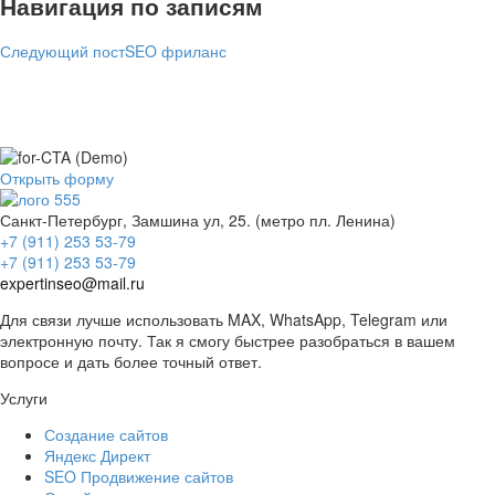
Навигация по записям
Следующий пост
SEO фриланс
Оставьте заявку. Дальше я всё сделаю
сам.
Заполните мини-форму и получите расчет за 5 минут
Открыть форму
Санкт-Петербург, Замшина ул, 25. (метро пл. Ленина)
+
7
(
9
1
1
)
2
5
3
5
3
-
7
9
+
7
(
9
1
1
)
2
5
3
5
3
-
7
9
expertinseo@mail.ru
Для связи лучше использовать MAX, WhatsApp, Telegram или
электронную почту. Так я смогу быстрее разобраться в вашем
вопросе и дать более точный ответ.
Услуги
Создание сайтов
Яндекс Директ
SEO Продвижение сайтов