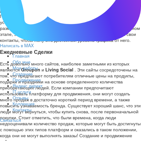
это используют, им нравится, это может быть шагом вперед для
раскрытия ваших продуктов для совершенно новый аудитории.
Платформа является полностью бесплатной и ее легко
установить, что означает, что она стоит на регулярной основе
размещения; даже если вы не видите много из этого на начальном
этапе, это займет всего несколько человек повторно прижав свои
контакты, чтобы получить достойный уровень трафика от него.
Написать в MAX
Ежедневные Сделки
Главная
Обо мне
Есть довольно много сайтов, наиболее заметными из которых
Мои работы
являются
Groupon
и
Living Social
. Эти сайты сосредоточены на
Создание
том, что предлагают потребителям отличные цены на продукты,
Продвижение
подарки и праздники на основе определенного количества
Яндекс директ
приобретающих людей. Если компании предпочитают
IT-услуги
использовать платформу для продвижения, они могут создать
Отзывы
много продаж в достаточно короткий период времени, а также
Коллекция
повысить узнаваемость бренда. Существует хороший шанс, что эти
Контакты
люди могут вернуться, чтобы купить снова, после первоначальной
покупки. Стоит отметить, что были времена, когда люди
Связаться
недооценивали количество продаж, которые могут быть достигнуты
с помощью этих типов платформ и оказались в таком положении,
когда они не могут выполнять заказы! Создание и продвижение