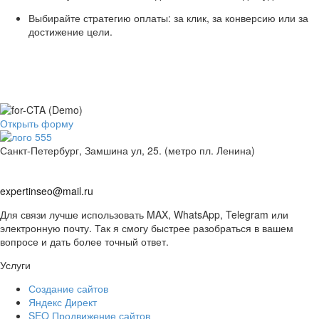
Выбирайте стратегию оплаты: за клик, за конверсию или за
достижение цели.
Оставьте заявку. Дальше я всё сделаю
сам.
Заполните мини-форму и получите расчет за 5 минут
Открыть форму
Санкт-Петербург, Замшина ул, 25. (метро пл. Ленина)
+
7
(
9
1
1
)
2
5
3
5
3
-
7
9
+
7
(
9
1
1
)
2
5
3
5
3
-
7
9
expertinseo@mail.ru
Для связи лучше использовать MAX, WhatsApp, Telegram или
электронную почту. Так я смогу быстрее разобраться в вашем
вопросе и дать более точный ответ.
Услуги
Создание сайтов
Яндекс Директ
SEO Продвижение сайтов