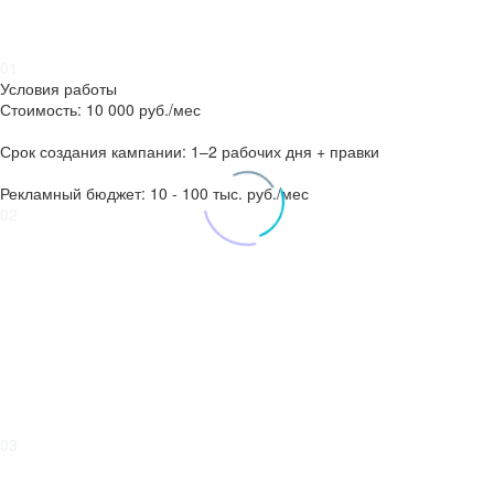
Что такое настройка рекламной кампании?
Это процесс создания и запуска рекламы в поисковой системе
Яндекс для привлечения целевых клиентов.
01
Условия работы
Стоимость: 10 000 руб./мес
Срок создания кампании: 1–2 рабочих дня + правки
Рекламный бюджет: 10 - 100 тыс. руб./мес
02
Как работает Яндекс.Директ:
Создание рекламной кампании
Пополнение баланса
Отображение сайта на страницах поиска
Переход потенциальных клиентов на сайт
Связь с вашей компанией
03