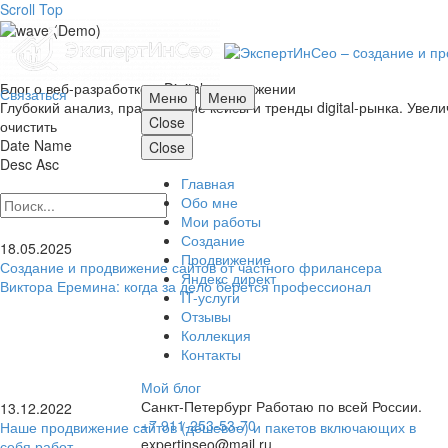
Scroll Top
Последние новости и статьи
Блог о веб-разработке и Digital-продвижении
Связаться
Меню
Меню
Глубокий анализ, практические кейсы и тренды digital-рынка. Уве
Close
очистить
Date
Name
Close
Desc
Asc
Главная
Обо мне
Мои работы
Создание
18.05.2025
Продвижение
Создание и продвижение сайтов от частного фрилансера
Яндекс директ
Виктора Еремина: когда за дело берётся профессионал
IT-услуги
Отзывы
Коллекция
Контакты
Мой блог
Санкт-Петербург
Работаю по всей России.
13.12.2022
+7 911-253-53-70
Наше продвижение сайтов (дёшевое) и пакетов включающих в
expertinseo@mail.ru
себя работ.