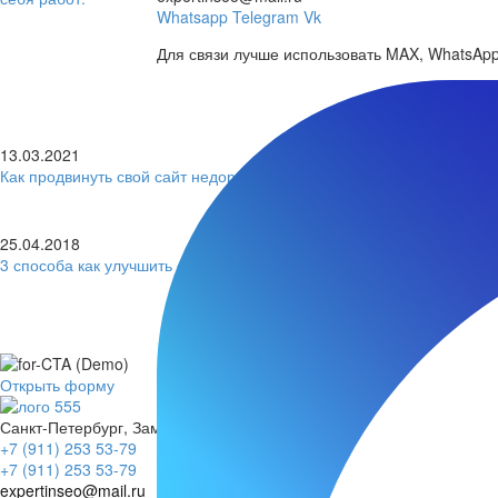
Whatsapp
Telegram
Vk
Для связи лучше использовать MAX, WhatsApp,
13.03.2021
Как продвинуть свой сайт недорого и надолго?
25.04.2018
3 способа как улучшить свой сайт в 2018 году
Оставьте заявку. Дальше я всё сделаю са
Заполните мини-форму и получите расчет за 5 минут
Открыть форму
Санкт-Петербург, Замшина ул, 25. (метро пл. Ленина)
+
7
(
9
1
1
)
2
5
3
5
3
-
7
9
+
7
(
9
1
1
)
2
5
3
5
3
-
7
9
expertinseo@mail.ru