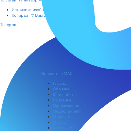
Источники изображений и видео
Копирайт © Виктор Еремин, 2026
Telegram
Написать в MAX
Главная
Обо мне
Мои работы
Создание
Продвижение
Яндекс директ
IT-услуги
Отзывы
Коллекция