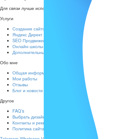
Для связи лучше использовать MAX, WhatsApp, Telegram или электр
Услуги
Создание сайтов
Яндекс Директ
SEO Продвижение сайтов
Онлайн-школы
Дополнительные IT-услуги
Обо мне
Общая информация
Мои работы
Отзывы
Блог и новости
Другое
FAQ’s
Выбрать дизайн
Контакты и реквизиты
Политика сайта
Telegram
Whatsapp
Vk