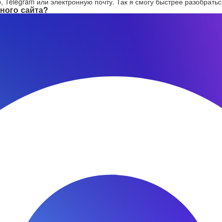
 Telegram или электронную почту. Так я смогу быстрее разобратьс
ного сайта?
нты создают запоминающийся визуальный образ.
 команды, проектов и отзывов.
йствах — от десктопов до смартфонов.
к действию упрощают взаимодействие с вашей компанией.
, шрифты, иллюстрации).