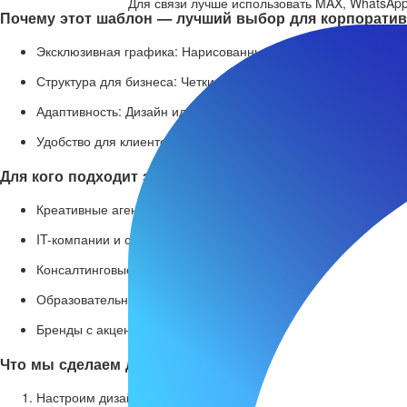
Для связи лучше использовать MAX, WhatsApp,
Почему этот шаблон — лучший выбор для корпоратив
Эксклюзивная графика: Нарисованные иллюстрации и элеме
Структура для бизнеса: Четкие блоки для презентации услуг,
Адаптивность: Дизайн идеально отображается на всех устро
Удобство для клиентов: Продуманная навигация и призывы 
Для кого подходит этот шаблон?
Креативные агентства и студии
IT-компании и стартапы
Консалтинговые и юридические фирмы
Образовательные и учебные центры
Бренды с акцентом на уникальность
Что мы сделаем для вашего проекта?
Настроим дизайн под вашу корпоративную айдентику (цвета