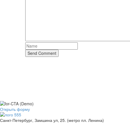
Send Comment
Оставьте заявку. Дальше я всё сделаю са
Заполните мини-форму и получите расчет за 5 минут
Открыть форму
Санкт-Петербург, Замшина ул, 25. (метро пл. Ленина)
+
7
(
9
1
1
)
2
5
3
5
3
-
7
9