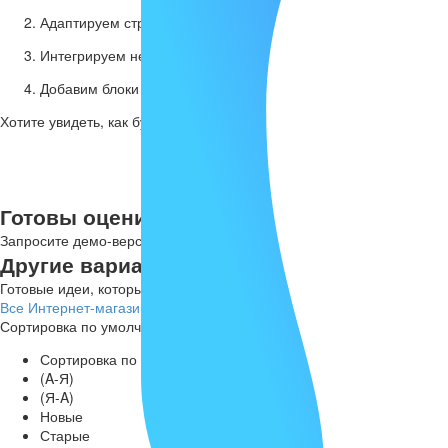
Адаптируем структуру под ваши услуги и продукты.
Интегрируем необходимые инструменты: формы заявок, онла
Добавим блоки для кейсов, отзывов и портфолио.
Хотите увидеть, как будет выглядеть ваш корпоративный сайт? За
Готовы оценить функционал?
Запросите демо-версию шаблона, чтобы увидеть все его возможнос
Другие варианты:
Готовые идеи, которые можно адаптировать под ваши задачи.
Все
Интернет-магазины
Сайты услуг
Творческие темы
Сортировка по умолчанию
Сортировка по умолчанию
(A-Я)
(Я-A)
Новые
Старые