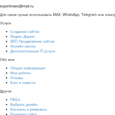
+
7
(
9
1
1
)
2
5
3
5
3
-
7
9
expertinseo@mail.ru
Для связи лучше использовать MAX, WhatsApp, Telegram или электр
Услуги
Создание сайтов
Яндекс Директ
SEO Продвижение сайтов
Онлайн-школы
Дополнительные IT-услуги
Обо мне
Общая информация
Мои работы
Отзывы
Блог и новости
Другое
FAQ’s
Выбрать дизайн
Контакты и реквизиты
Политика сайта