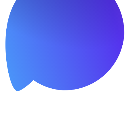
йн-запись, калькуляторы.
просите демо-версию — вышлю ссылку для ознакомления в течение 
ти. Свяжитесь со мной — вышлю ссылку в течение 5 минут.