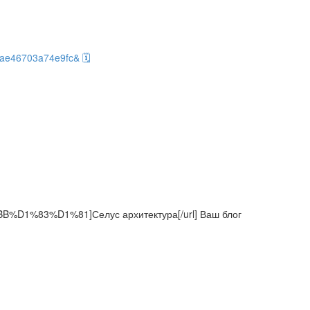
20ae46703a74e9fc& 🗓
1%83%D1%81]Селус архитектура[/url] Ваш блог