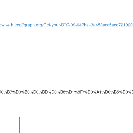
ate now → https://graph.org/Get-your-BTC-09-04?hs=3a453acc5ace7219
%BD%D0%B7%D0%B0%D0%BD%D0%B8%D1%8F/%D0%A1%D0%B5%D0%BB%D