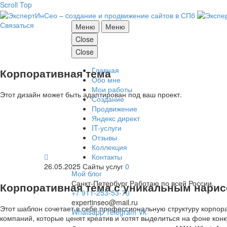
Scroll Top
Связаться
Меню
Меню
Close
Close
Главная
Корпоративная тема
Обо мне
Мои работы
Этот дизайн может быть адаптирован под ваш проект.
Создание
Продвижение
Яндекс директ
IT-услуги
Отзывы
Коллекция
Контакты

26.05.2025
Сайты услуг
0
Мой блог
Санкт-Петербург
Работаю по всей России.
Корпоративная тема с уникальным нарис
+7 911-253-53-70
expertinseo@mail.ru
Этот шаблон сочетает в себе профессиональную структуру корпор
Whatsapp
Telegram
Vk
компаний, которые ценят креатив и хотят выделиться на фоне конк